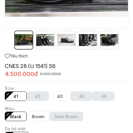
Yêu thích
CNES 28 (U 1541) S6
4.500.000đ
6.000.000đ
Size
:
41
43
40
45
46
Màu
:
Black
Brown
Dark Brown
Da bề mặt
: