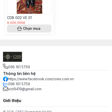
CDB 002 VE 01
6.000.000đ
Chọn mua
098 161 5759
Thông tin liên hệ
https://www.facebook.com/cnes.com.vn
098 161 5759
vict9419@gmail.com
Giới thiệu
© 2026
CNES Shoemaker Hà Nội