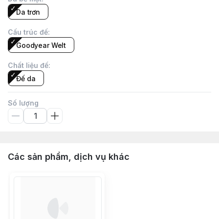
Da trơn
Cấu trúc đế
:
Goodyear Welt
Chất liệu đế
:
Đế da
Số lượng
Các sản phẩm, dịch vụ khác