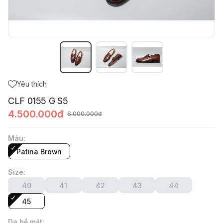
Yêu thích
CLF 0155 G S5
4.500.000đ
6.000.000đ
Màu
:
Patina Brown
Size
:
40
41
42
43
44
45
Da bề mặt
: