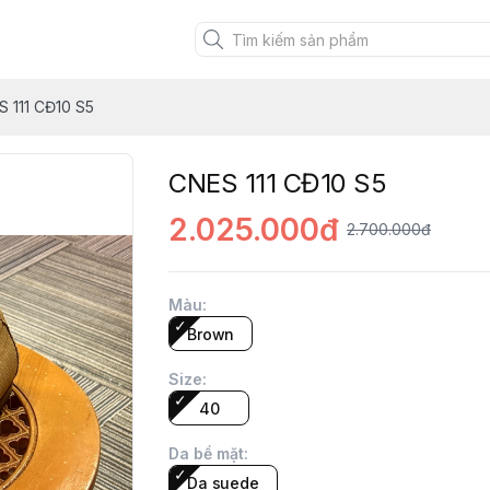
 111 CĐ10 S5
CNES 111 CĐ10 S5
2.025.000đ
2.700.000đ
Màu
:
Brown
Size
:
40
Da bề mặt
:
Da suede