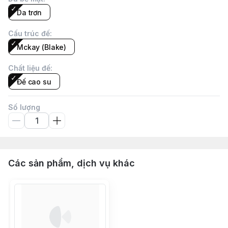
Da trơn
Cấu trúc đế
:
Mckay (Blake)
Chất liệu đế
:
Đế cao su
Số lượng
Các sản phẩm, dịch vụ khác