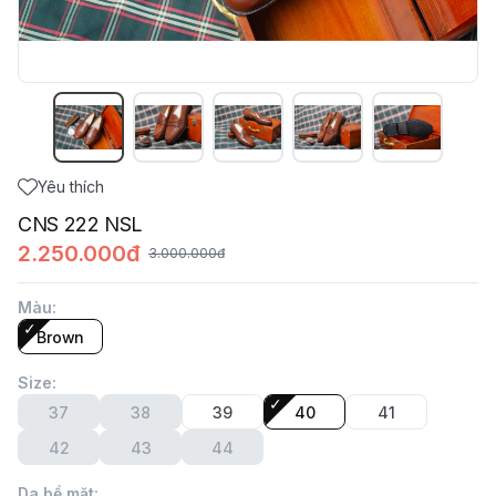
Yêu thích
CNS 222 NSL
2.250.000đ
3.000.000đ
Màu
:
Brown
Size
:
37
38
39
40
41
42
43
44
Da bề mặt
: