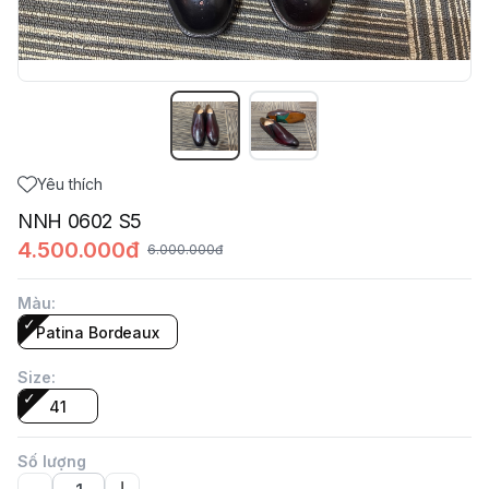
Yêu thích
NNH 0602 S5
4.500.000đ
6.000.000đ
Màu
:
Patina Bordeaux
Size
:
41
Số lượng