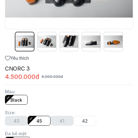
Yêu thích
CNORC 3
4.500.000đ
6.000.000đ
Màu
:
Black
Size
:
43
45
41
42
Da bề mặt
: