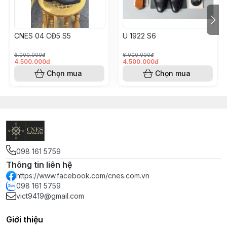
CNES 04 CĐ5 S5
U 1922 S6
6.000.000đ
6.000.000đ
4.500.000đ
4.500.000đ
Chọn mua
Chọn mua
098 161 5759
Thông tin liên hệ
https://www.facebook.com/cnes.com.vn
098 161 5759
vict9419@gmail.com
Giới thiệu