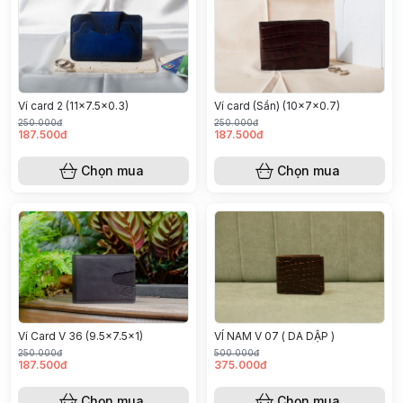
Ví card 2 (11x7.5x0.3)
Ví card (Sần) (10x7x0.7)
250.000đ
250.000đ
187.500đ
187.500đ
Chọn mua
Chọn mua
Ví Card V 36 (9.5x7.5x1)
VÍ NAM V 07 ( DA DẬP )
250.000đ
500.000đ
187.500đ
375.000đ
Chọn mua
Chọn mua