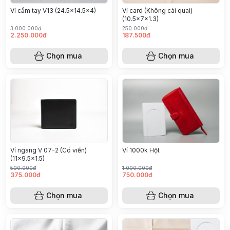
Ví card (Không cài quai)
Ví cầm tay V13 (24.5x14.5x4)
(10.5x7x1.3)
3.000.000đ
250.000đ
2.250.000đ
187.500đ
Chọn mua
Chọn mua
Ví ngang V 07-2 (Có viền)
Ví 1000k Hột
(11x9.5x1.5)
500.000đ
1.000.000đ
375.000đ
750.000đ
Chọn mua
Chọn mua