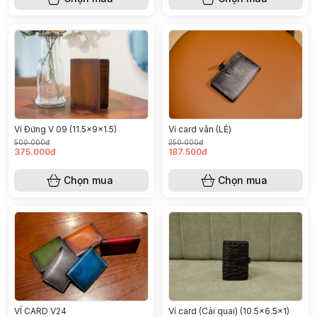
Ví card vân (LẺ)
Ví Đứng V 09 (11.5x9x1.5)
500.000đ
250.000đ
375.000đ
187.500đ
Chọn mua
Chọn mua
Ví card (Cài quai) (10.5x6.5x1)
VÍ CARD V24