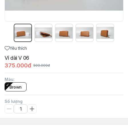
Yêu thích
Ví dài V 06
375.000đ
500.000đ
Màu
:
Brown
Số lượng